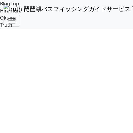
Blog top
Hiramura
Okuma
アーカイブ：「2014/11」 21 件
Truth