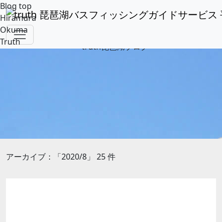
Blog top
Hiramura
Okuma
Truth
アーカイブ：「2020/8」 25 件