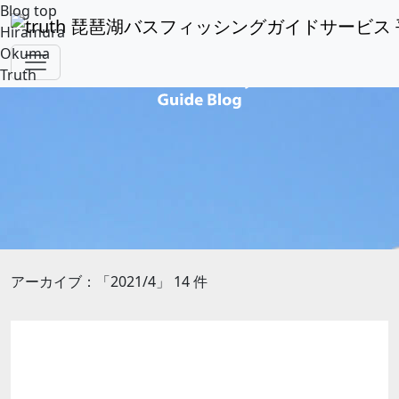
Blog top
Hiramura
Okuma
Truth
アーカイブ：「2021/4」 14 件