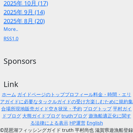
2025年 10月 (17)
2025年 9月 (14)
2025年 8月 (20)
More..
RSS1.0
Sponsors
Link
ホーム
ガイドページのトップ
プロフィール
料金・時間・エリ
ア
ガイドに必要なタックル
ガイドの受け方
楽しむために
規約
集
合場所
現地販売
ガイド空き状況・予約
ブログトップ
平村ガイ
ドブログ
大熊ガイドブログ
truthブログ
遊漁船適正化に関す
る法律による表示
HP運営
English
©琵琶湖フィッシングガイド truth 平村尚也 滋賀県遊漁船登録