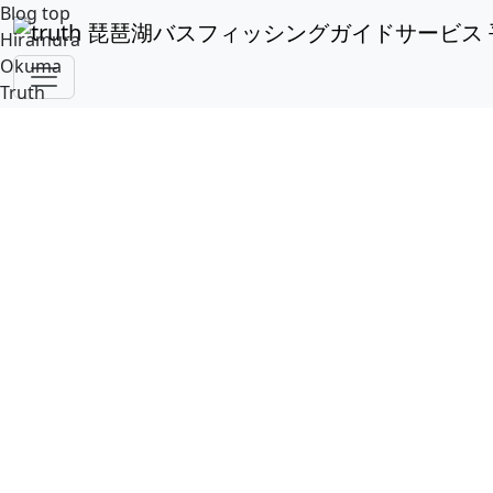
Blog top
Hiramura
Okuma
アーカイブ：「2020/4」 7 件
Truth