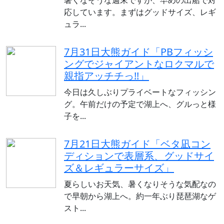
暑くなそうな週末ですが、早めの出船で対
応しています。まずはグッドサイズ、レギ
ュラ...
7月31日大熊ガイド「PBフィッシ
ングでジャイアントなロクマルで
親指アッチチっ!!」
今日は久しぶりプライベートなフィッシン
グ。午前だけの予定で湖上へ、グルっと様
子を...
7月21日大熊ガイド「ベタ凪コン
ディションで表層系、グッドサイ
ズ＆レギュラーサイズ」
夏らしいお天気、暑くなりそうな気配なの
で早朝から湖上へ。約一年ぶり琵琶湖なゲ
スト...