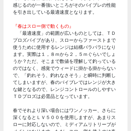
感じるのが一番強いところがそのバイブレの性能
を引き出している最適速度となります。
『春はスロー側で動くもの』
「最適速度」の範囲が広いものとしては、ＴＤ
プロズバイブがあり、スローからファーストまで
使うために使用するレンジは結構バラバラになり
ます。実際は１，８ｍから２，５ｍぐらいでしょ
うか？ただ、そこまで数値を理解して釣っている
のではなく、感覚でウィードに掛かる掛からない
で、「釣れそう、釣れなさそう」と瞬時に判断し
てしまいますが、春のバイブレではレンジが大き
な鍵となるので、レンジコントロールのしやすい
ＴＤプロズは必需品となっています。
春でそれより深い場合にはワンノッカー、さらに
深くなるとＬＶ５００を使用しますが、あまりス
ローに対応しないので、ミディアムリトリーブが