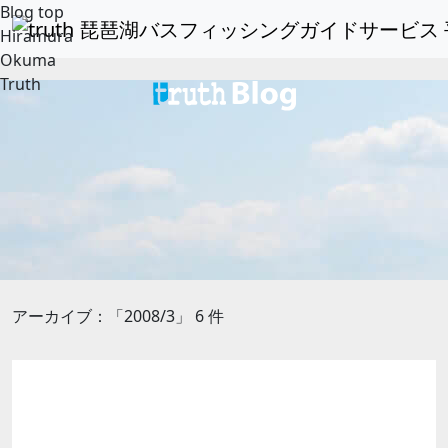
Blog top
Hiramura
Okuma
Truth
アーカイブ：「2008/3」 6 件