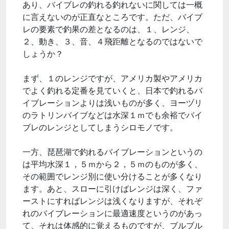
あり、バイブレの釣れる釣れないに関しては一概
に言えないのが正直なところです。ただ、バイブ
レの要素で釣果の差となるのは、１、レンジ、
２、動き、３、音、４飛距離となるのではないで
しょうか？
まず、１のレンジですが、アメリカ製やアメリカ
でよく釣れる定番を見ていくと、日本で釣れるバ
イブレーションよりは浅いものが多く、ヨーヅリ
のラトリンバイブなどは水深１ｍでも余裕でバイ
ブレのレンジとしてしまうシロモノです。
一方、琵琶湖で釣れるバイブレーションというの
は平均水深１，５ｍから２，５ｍのものが多く、
その範囲でレンジ別に使い分けることが多くなり
ます。あと、スローに引けばレンジは深く、ファ
ーストにすればレンジは浅くなりますが、それぞ
れのバイブレーションに最適速度というのがあっ
て、それは体感的に覚えるものですが、ブルブル