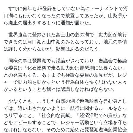
すでに何年もJB登録をしていない為にトーナメントで河
口湖にも行かなくなったので放置してあったが、山梨県か
ら廃止の届出をするように通知が届いた。
世界遺産に登録された富士山の麓の湖で、動力船が航行
できるのは河口湖と山中湖のみとなっており、地元の事情
は詳しく分からないが、影響はあるのだろう。
同様の事は琵琶湖でも議論がされており、審議会で極論
な委員は「化石燃料で走る動力船は琵琶湖には要らない」
との発言もする。あくまでも極論な委員の意見だが、レジ
ャーで動力船を動かすという行為自体を快く思わない人々
がいるということも我々は認識しなければならない。
少なくとも、こうした自然の湖で遊漁船業を営む身とし
ては、追い出されないように「航行に関するルールをきっ
ちり守ること」「社会的な貢献」「経済活動での貢献」な
どをアピールすることで、レジャー活動という立場を守ら
なければならない。そのために始めた琵琶湖遊漁船業協会