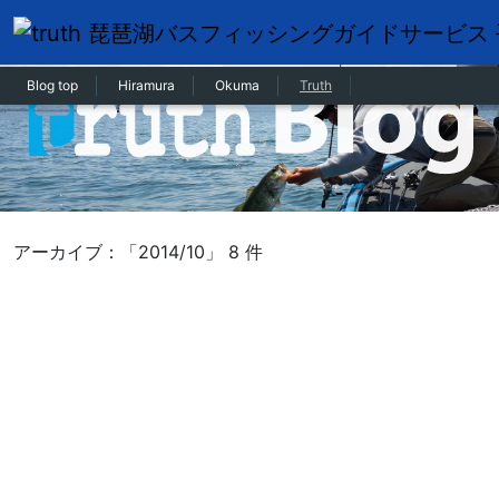
Blog top
Hiramura
Okuma
Truth
アーカイブ：「2014/10」 8 件