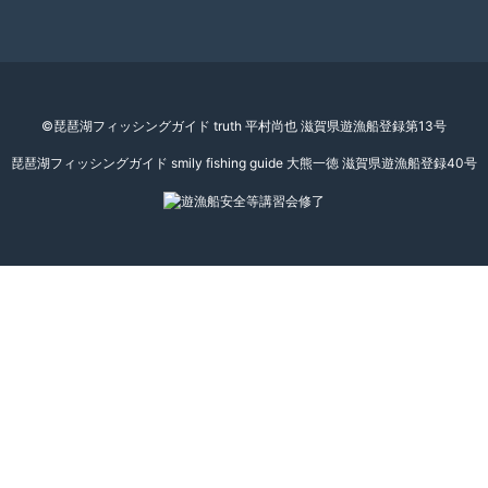
©琵琶湖フィッシングガイド truth 平村尚也 滋賀県遊漁船登録第13号
琵琶湖フィッシングガイド smily fishing guide 大熊一徳 滋賀県遊漁船登録40号