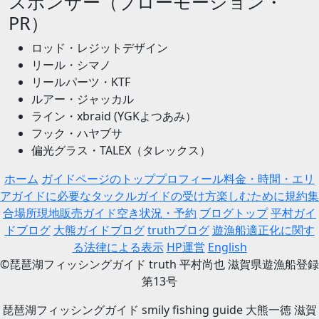
スポンサー（プローモーション・
PR）
ロッド・レジットデザイン
リール・シマノ
リールパーツ・KTF
ルアー・ジャッカル
ライン・xbraid (YGKよつあみ）
フック・ハヤブサ
偏光グラス・TALEX（タレックス）
ホーム
ガイドページのトップ
プロフィール
料金・時間・エリ
ア
ガイドに必要なタックル
ガイドの受け方
楽しむために
規約
集
合場所
現地販売
ガイド空き状況・予約
ブログトップ
平村ガイ
ドブログ
大熊ガイドブログ
truthブログ
遊漁船適正化に関す
る法律による表示
HP運営
English
©琵琶湖フィッシングガイド truth 平村尚也 滋賀県遊漁船登録
第13号
琵琶湖フィッシングガイド smily fishing guide 大熊一徳 滋賀